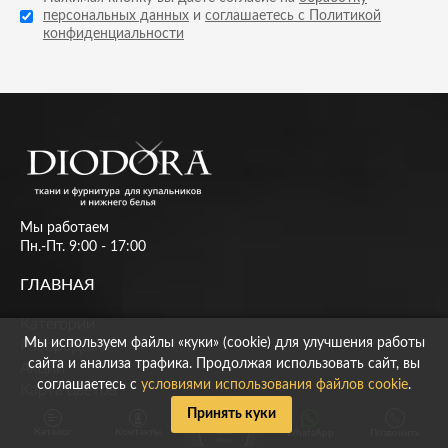
персональных данных
и
соглашаетесь с Политикой
конфиденциальности
Мы работаем
Пн.-Пт. 9:00 - 17:00
ГЛАВНАЯ
Категории
Мы используем файлы «куки» (cookie) для улучшения работы
Распродажа
сайта и анализа трафика. Продолжая использовать сайт, вы
Акции
соглашаетесь с
условиями использования файлов cookie
.
Карта цветов
Доставка и оплата
Принять куки
Новости
Каталог
Контакты
WhatsApp
Позвонить