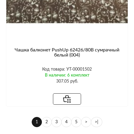
Чашка балконет PushUp 62426/80B сумрачный
белый (004)
Код товара: УТ-00001502
В наличии: 6 комплект
307.05 руб.
1
2
3
4
5
>
>|