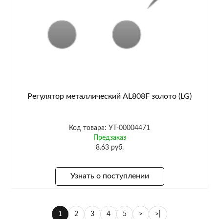
Регулятор металлический AL808F золото (LG)
Код товара: УТ-00004471
Предзаказ
8.63 руб.
Узнать о поступлении
1
2
3
4
5
>
>|