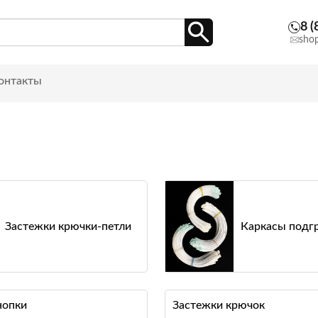
8 (
sho
онтакты
Застежки крючки-петли
Каркасы подг
нопки
Застежки крючок