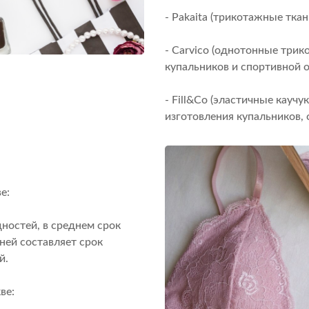
- Pakaita (трикотажные ткан
- Carvico (однотонные трик
купальников и спортивной 
- Fill&Co (эластичные кау
изготовления купальников,
е:
ностей, в среднем срок
ней составляет срок
й.
ве: