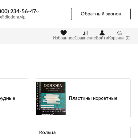
800) 234-56-47
Обратный звонок
p@diodora.vip
Избранное
Сравнение
Войти
Корзина (0)
рудные
Пластины корсетные
Кольца