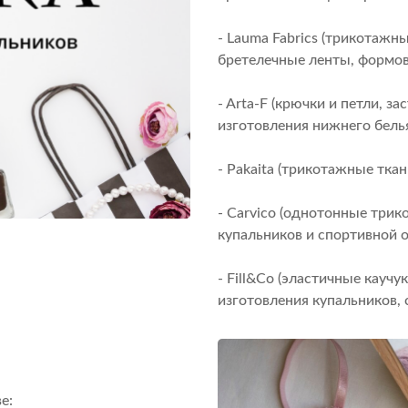
- Lauma Fabrics (трикотажн
бретелечные ленты, формов
- Arta-F (крючки и петли, з
изготовления нижнего белья
- Pakaita (трикотажные ткан
- Carvico (однотонные трик
купальников и спортивной 
- Fill&Co (эластичные кау
изготовления купальников,
е: