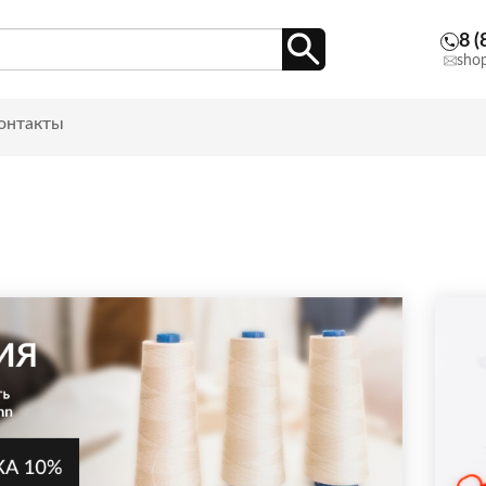
8 (
sho
онтакты