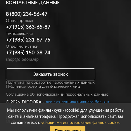
КОНТАКТНЫЕ ДАННЫЕ
8 (800) 234-56-47
Отдел продаж
+7 (915) 363-65-87
Техподдержка
+7 (985) 231-87-75
Отдел логистики
+7 (985) 150-38-74
shop@diodora.vip
Заказать звонок
Политика по обработке персональных данных
Публичная оферта для физических лиц
Соглашение об использовании персональных данных
© 2026, DIODORA –
все для пошива нижнего белья и
купальников
Мы используем файлы «куки» (cookie) для улучшения работы
ООО «Диодора»
сайта и анализа трафика. Продолжая использовать сайт, вы
ИНН 7723860297
ОГРН 1137746039540
соглашаетесь с
условиями использования файлов cookie
.