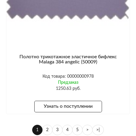
Полотно трикотажное эластичное бифлекс
Malaga 384 angelic (50009)
Код товара: 00000000978
Предзаказ
1250.63 руб.
Узнать о поступлении
1
2
3
4
5
>
>|