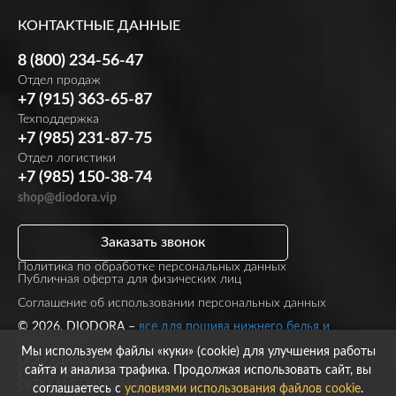
КОНТАКТНЫЕ ДАННЫЕ
8 (800) 234-56-47
Отдел продаж
+7 (915) 363-65-87
Техподдержка
+7 (985) 231-87-75
Отдел логистики
+7 (985) 150-38-74
shop@diodora.vip
Заказать звонок
Политика по обработке персональных данных
Публичная оферта для физических лиц
Соглашение об использовании персональных данных
© 2026, DIODORA –
все для пошива нижнего белья и
купальников
Мы используем файлы «куки» (cookie) для улучшения работы
ООО «Диодора»
сайта и анализа трафика. Продолжая использовать сайт, вы
ИНН 7723860297
ОГРН 1137746039540
соглашаетесь с
условиями использования файлов cookie
.