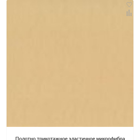
Полотно трикотажное эластичное микрофибра