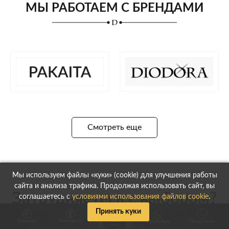
МЫ РАБОТАЕМ С БРЕНДАМИ
Смотреть еще
Мы используем файлы «куки» (cookie) для улучшения работы
сайта и анализа трафика. Продолжая использовать сайт, вы
Затрудняетесь с выбором?
соглашаетесь с
условиями использования файлов cookie
.
Принять куки
Свяжемся с Вами максимально быстро, Пн.-Пт.
Каталог
Контакты
WhatsApp
Позвонить
с 9:00 до 17:00 согласно графику работы!