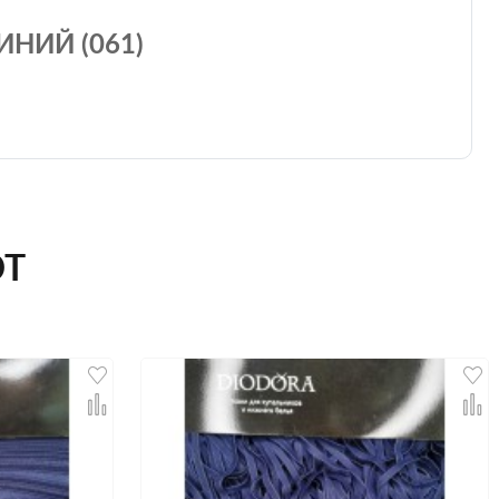
НИЙ (061)
ЮТ