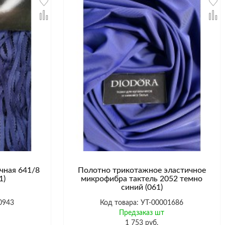
чная 641/8
Полотно трикотажное эластичное
1)
микрофибра тактель 2052 темно
синий (061)
0943
Код товара: УТ-00001686
Предзаказ шт
1 753 руб.