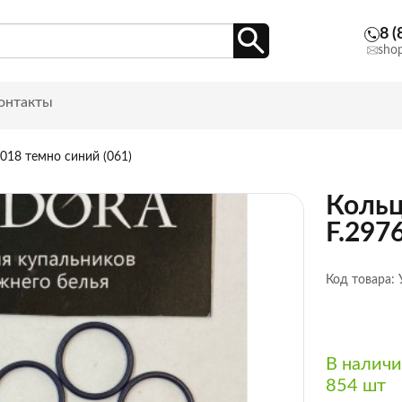
8 (
sho
онтакты
018 темно синий (061)
Кольц
F.297
Код товара:
В налич
854 шт