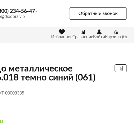
800) 234-56-47
Обратный звонок
p@diodora.vip
Избранное
Сравнение
Войти
Корзина (0)
о металлическое
6.018 темно синий (061)
 УТ-00003335
ии