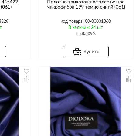
 445422-
Полотно трикотажное эластичное
(061)
микрофибра 199 темно синий (061)
3828
Код товара: 00-00001360
т
В наличии: 24 шт
1 383 руб.
Купить