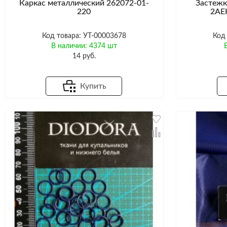
Каркас металлический 262072-01-
Застежк
220
2AEH
Код товара: УТ-00003678
Код
В наличии: 4374 шт
14 руб.
Купить