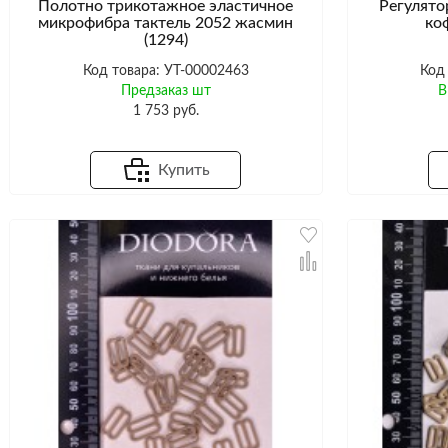
Полотно трикотажное эластичное
Регулято
микрофибра тактель 2052 жасмин
ко
(1294)
Код товара: УТ-00002463
Код
Предзаказ шт
В
1 753 руб.
Купить