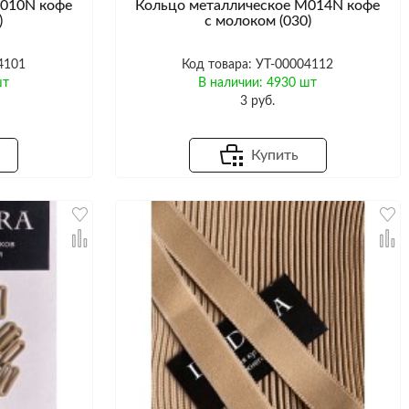
M010N кофе
Кольцо металлическое M014N кофе
)
с молоком (030)
4101
Код товара: УТ-00004112
шт
В наличии: 4930 шт
3 руб.
Купить