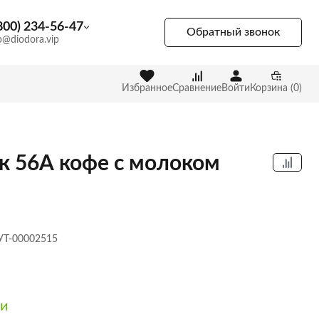
800) 234-56-47
Обратный звонок
p@diodora.vip
Избранное
Сравнение
Войти
Корзина (0)
к 56А кофе с молоком
 УТ-00002515
ии