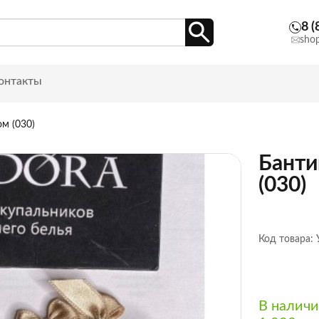
8 (
sho
онтакты
м (030)
Банти
(030)
Код товара:
В налич