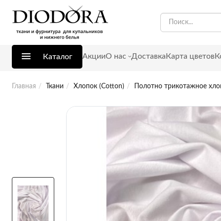
Акции
О нас
Доставка
Карта цветов
К
Каталог
Главная
Ткани
Хлопок (Cotton)
Полотно трикотажное хлоп