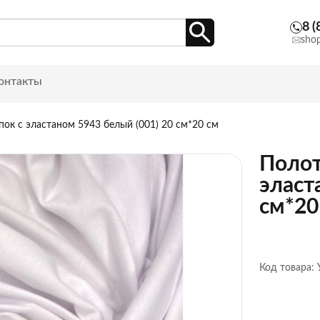
8 (
sho
онтакты
ок с эластаном 5943 белый (001) 20 см*20 см
Полот
эласт
см*20
Код товара: