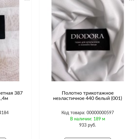
сетная 387
Полотно трикотажное
1,4м
неэластичное 440 белый (001)
4184
Код товара: 00000000597
м
В наличии: 189 м
933 руб.