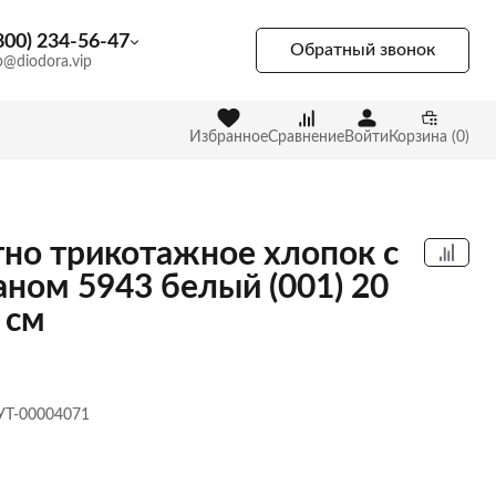
800) 234-56-47
Обратный звонок
p@diodora.vip
Избранное
Сравнение
Войти
Корзина (0)
но трикотажное хлопок с
аном 5943 белый (001) 20
 см
 УТ-00004071