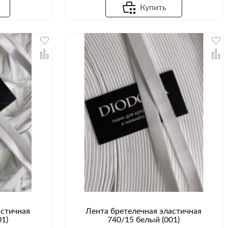
Купить
астичная
Лента бретелечная эластичная
1)
740/15 белый (001)