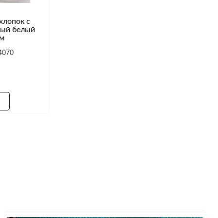
хлопок с
ный белый
см
4070