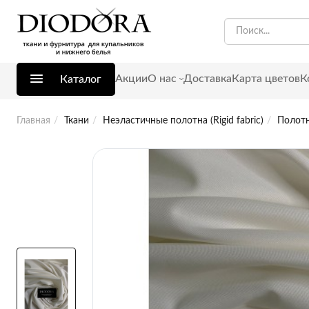
Акции
О нас
Доставка
Карта цветов
К
Каталог
Главная
Ткани
Неэластичные полотна (Rigid fabric)
Полотн