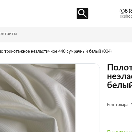
8 (
sho
онтакты
о трикотажное неэластичное 440 сумрачный белый (004)
Полот
неэла
белый
Код товара: