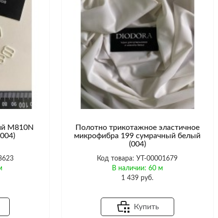
кий M810N
Полотно трикотажное эластичное
004)
микрофибра 199 сумрачный белый
(004)
3623
Код товара: УТ-00001679
м
В наличии: 60 м
1 439 руб.
Купить