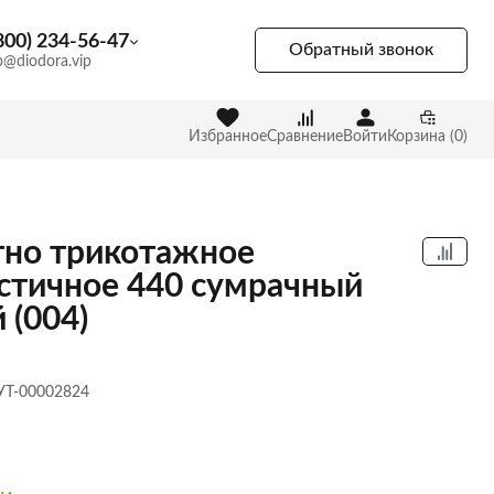
800) 234-56-47
Обратный звонок
p@diodora.vip
Избранное
Сравнение
Войти
Корзина (0)
но трикотажное
стичное 440 сумрачный
 (004)
 УТ-00002824