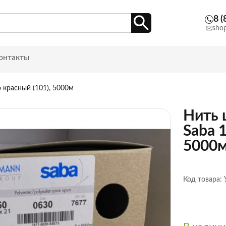
8 (
sho
онтакты
 красный (101), 5000м
Нить 
Saba 
5000
Код товара: