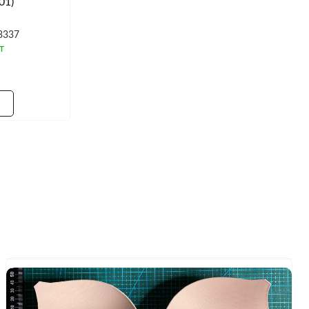
01)
3337
т