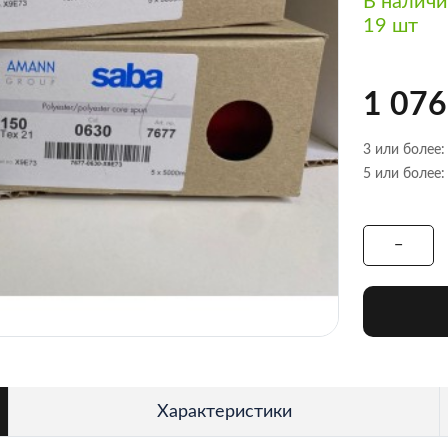
В налич
19 шт
1 076
3 или более:
5 или более:
Характеристики