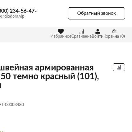
800) 234-56-47
Обратный звонок
p@diodora.vip
Избранное
Сравнение
Войти
Корзина (0)
швейная армированная
150 темно красный (101),
м
 УТ-00003480