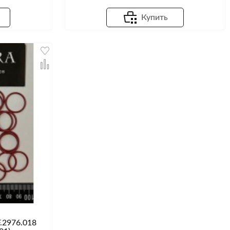
Купить
.2976.018