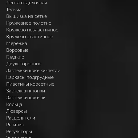
Лента отделочная
Тесьма
Вышивка на сетке
Кружевное полотно
Кружево неэластичное
Кружево эластичное
Мережка
Ворсовые
Гладкие
Двухсторонние
Застежки крючки-петли
Каркасы подгрудные
Пластины корсетные
Застежки кнопки
Застежки крючок
Кольца
Люверсы
Разделители
Регилин
Регуляторы