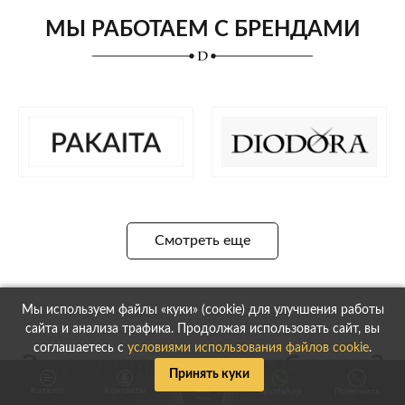
МЫ РАБОТАЕМ С БРЕНДАМИ
Смотреть еще
Мы используем файлы «куки» (cookie) для улучшения работы
сайта и анализа трафика. Продолжая использовать сайт, вы
соглашаетесь с
условиями использования файлов cookie
.
Затрудняетесь с выбором?
Принять куки
Свяжемся с Вами максимально быстро, Пн.-Пт.
Каталог
Контакты
WhatsApp
Позвонить