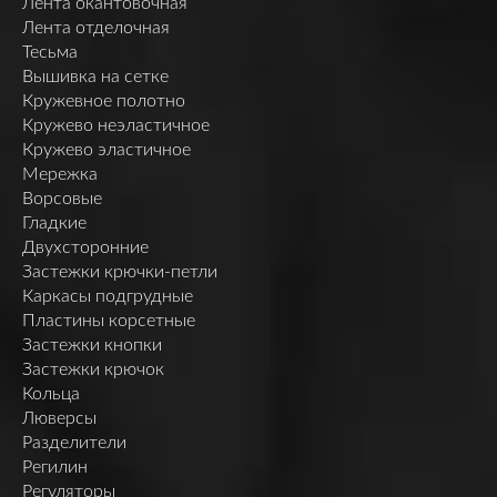
Лента окантовочная
Лента отделочная
Тесьма
Вышивка на сетке
Кружевное полотно
Кружево неэластичное
Кружево эластичное
Мережка
Ворсовые
Гладкие
Двухсторонние
Застежки крючки-петли
Каркасы подгрудные
Пластины корсетные
Застежки кнопки
Застежки крючок
Кольца
Люверсы
Разделители
Регилин
Регуляторы