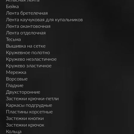
Бейка
Лента бретелечная
Лента каучуковая для купальников
Лента окантовочная
Лента отделочная
Тесьма
Вышивка на сетке
Кружевное полотно
Кружево неэластичное
Кружево эластичное
Мережка
Ворсовые
Гладкие
Двухсторонние
Застежки крючки-петли
Каркасы подгрудные
Пластины корсетные
Застежки кнопки
Застежки крючок
Кольца