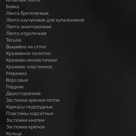
Бейка
Лента бретелечная
Лента каучуковая для купальников
Лента окантовочная
Лента отделочная
Тесьма
Вышивка на сетке
Кружевное полотно
Кружево неэластичное
Кружево эластичное
Мережка
Ворсовые
Гладкие
Двухсторонние
Застежки крючки-петли
Каркасы подгрудные
Пластины корсетные
Застежки кнопки
Застежки крючок
Кольца