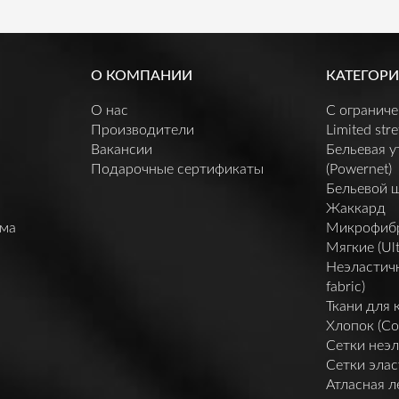
О КОМПАНИИ
КАТЕГОРИ
О нас
C огранич
Производители
Limited stre
Вакансии
Бельевая 
Подарочные сертификаты
(Powernet)
Бельевой 
Жаккард
мма
Микрофибра 
Мягкие (Ult
Неэластичн
fabric)
Ткани для 
Хлопок (Co
Сетки неэл
Сетки элас
Атласная л