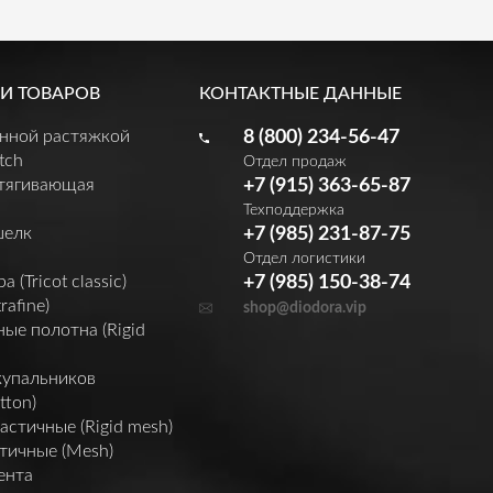
И ТОВАРОВ
КОНТАКТНЫЕ ДАННЫЕ
енной растяжкой
8 (800) 234-56-47
tch
Отдел продаж
утягивающая
+7 (915) 363-65-87
Техподдержка
шелк
+7 (985) 231-87-75
Отдел логистики
(Tricot classic)
+7 (985) 150-38-74
rafine)
shop@diodora.vip
ые полотна (Rigid
купальников
tton)
астичные (Rigid mesh)
тичные (Mesh)
ента