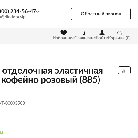
800) 234-56-47
Обратный звонок
p@diodora.vip
Избранное
Сравнение
Войти
Корзина (0)
 отделочная эластичная
 кофейно розовый (885)
 УТ-00003503
ии