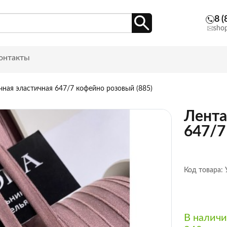
8 (
sho
онтакты
чная эластичная 647/7 кофейно розовый (885)
Лента
647/7
Код товара:
В налич