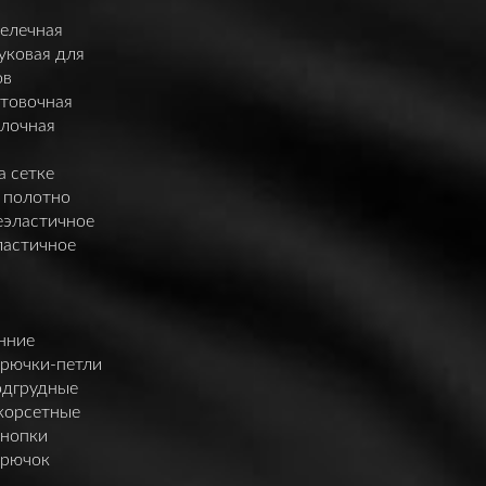
елечная
уковая для
ов
нтовочная
елочная
а сетке
 полотно
еэластичное
ластичное
нние
крючки-петли
одгрудные
корсетные
кнопки
крючок