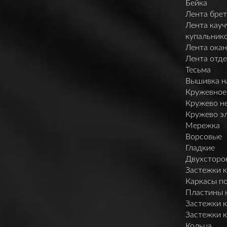
Бейка
Лента брет
Лента кауч
купальник
Лента ока
Лента отд
Тесьма
Вышивка н
Кружевное
Кружево н
Кружево э
Мережка
Ворсовые
Гладкие
Двухсторо
Застежки 
Каркасы п
Пластины 
Застежки 
Застежки 
Кольца