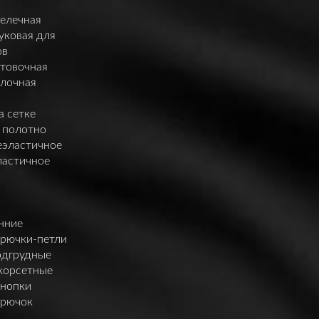
елечная
уковая для
ов
нтовочная
елочная
а сетке
 полотно
еэластичное
ластичное
нние
крючки-петли
одгрудные
корсетные
кнопки
крючок