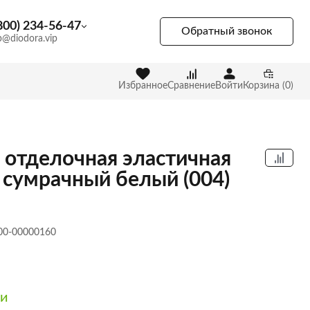
800) 234-56-47
Обратный звонок
p@diodora.vip
Избранное
Сравнение
Войти
Корзина (0)
 отделочная эластичная
 сумрачный белый (004)
 00-00000160
ии