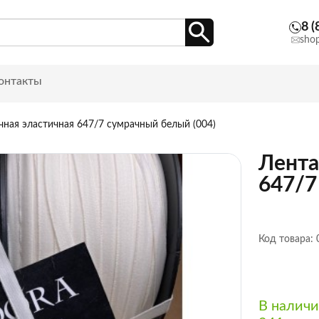
8 (
sho
онтакты
чная эластичная 647/7 сумрачный белый (004)
Лента
647/7
Код товара:
В налич