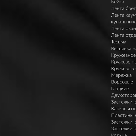
Бейка
Лента брет
Лента кауч
купальник
Лента ока
Лента отд
Тесьма
Вышивка н
Кружевное
Кружево н
Кружево э
Мережка
Ворсовые
Гладкие
Двухсторо
Застежки 
Каркасы п
Пластины 
Застежки 
Застежки 
Кольца