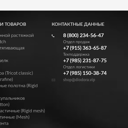
И ТОВАРОВ
КОНТАКТНЫЕ ДАННЫЕ
енной растяжкой
8 (800) 234-56-47
tch
Отдел продаж
утягивающая
+7 (915) 363-65-87
Техподдержка
шелк
+7 (985) 231-87-75
Отдел логистики
(Tricot classic)
+7 (985) 150-38-74
rafine)
shop@diodora.vip
ые полотна (Rigid
купальников
tton)
астичные (Rigid mesh)
тичные (Mesh)
ента