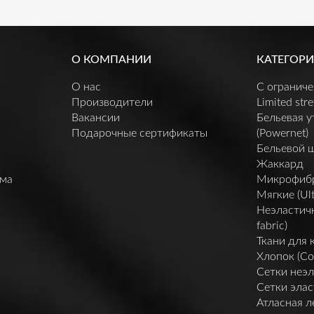
О КОМПАНИИ
КАТЕГОРИ
О нас
C огранич
Производители
Limited stre
Вакансии
Бельевая 
Подарочные сертификаты
(Powernet)
Бельевой 
Жаккард
мма
Микрофибра 
Мягкие (Ult
Неэластичн
fabric)
Ткани для 
Хлопок (Co
Сетки неэл
Сетки элас
Атласная л