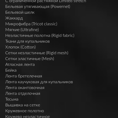
C ограниченной растяжкой Limited stretch
Бельевая утягивающая (Powernet)
Бельевой шелк
Жаккард
Микрофибра (Tricot classic)
Мягкие (Ultrafine)
Неэластичные полотна (Rigid fabric)
Ткани для купальников
Хлопок (Cotton)
Сетки неэластичные (Rigid mesh)
Сетки эластичные (Mesh)
Атласная лента
Бейка
Лента бретелечная
Лента каучуковая для купальников
Лента окантовочная
Лента отделочная
Тесьма
Вышивка на сетке
Кружевное полотно
Кружево неэластичное