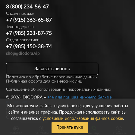
8 (800) 234-56-47
Отдел продаж
+7 (915) 363-65-87
Техподдержка
+7 (985) 231-87-75
Отдел логистики
+7 (985) 150-38-74
shop@diodora.vip
Заказать звонок
Политика по обработке персональных данных
Публичная оферта для физических лиц
Соглашение об использовании персональных данных
© 2026, DIODORA –
все для пошива нижнего белья и
купальников
Мы используем файлы «куки» (cookie) для улучшения работы
ООО «Диодора»
сайта и анализа трафика. Продолжая использовать сайт, вы
ИНН 7723860297
ОГРН 1137746039540
соглашаетесь с
условиями использования файлов cookie
.
Принять куки
Каталог
Контакты
WhatsApp
Позвонить