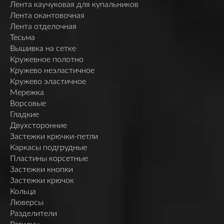
Лента каучуковая для купальников
Лента окантовочная
Лента отделочная
Тесьма
Вышивка на сетке
Кружевное полотно
Кружево неэластичное
Кружево эластичное
Мережка
Ворсовые
Гладкие
Двухсторонние
Застежки крючки-петли
Каркасы подгрудные
Пластины корсетные
Застежки кнопки
Застежки крючок
Кольца
Люверсы
Разделители