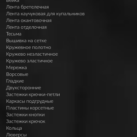
Бейка
Лента бретелечная
Лента каучуковая для купальников
Лента окантовочная
Лента отделочная
Тесьма
Вышивка на сетке
Кружевное полотно
Кружево неэластичное
Кружево эластичное
Мережка
Ворсовые
Гладкие
Двухсторонние
Застежки крючки-петли
Каркасы подгрудные
Пластины корсетные
Застежки кнопки
Застежки крючок
Кольца
Люверсы