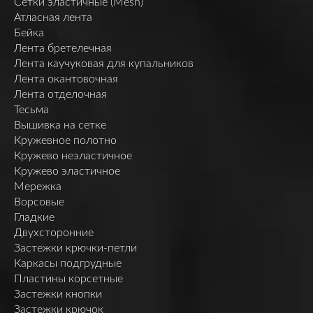
Сетки эластичные (Mesh)
Атласная лента
Бейка
Лента бретелечная
Лента каучуковая для купальников
Лента окантовочная
Лента отделочная
Тесьма
Вышивка на сетке
Кружевное полотно
Кружево неэластичное
Кружево эластичное
Мережка
Ворсовые
Гладкие
Двухсторонние
Застежки крючки-петли
Каркасы подгрудные
Пластины корсетные
Застежки кнопки
Застежки крючок