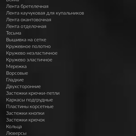
Лента бретелечная
Лента каучуковая для купальников
Лента окантовочная
Лента отделочная
Тесьма
Вышивка на сетке
Кружевное полотно
Кружево неэластичное
Кружево эластичное
Мережка
Ворсовые
Гладкие
Двухсторонние
Застежки крючки-петли
Каркасы подгрудные
Пластины корсетные
Застежки кнопки
Застежки крючок
Кольца
Люверсы