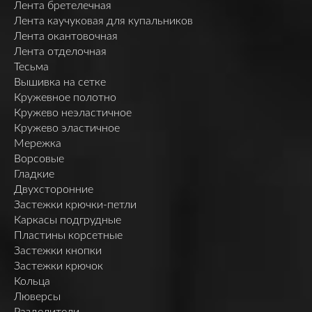
Лента бретелечная
Лента каучуковая для купальников
Лента окантовочная
Лента отделочная
Тесьма
Вышивка на сетке
Кружевное полотно
Кружево неэластичное
Кружево эластичное
Мережка
Ворсовые
Гладкие
Двухсторонние
Застежки крючки-петли
Каркасы подгрудные
Пластины корсетные
Застежки кнопки
Застежки крючок
Кольца
Люверсы
Разделители