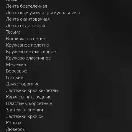
Лента бретелечная
Лента каучуковая для купальников
Лента окантовочная
Лента отделочная
Тесьма
Вышивка на сетке
Кружевное полотно
Кружево неэластичное
Кружево эластичное
Мережка
Ворсовые
Гладкие
Двухсторонние
Застежки крючки-петли
Каркасы подгрудные
Пластины корсетные
Застежки кнопки
Застежки крючок
Кольца
Люверсы