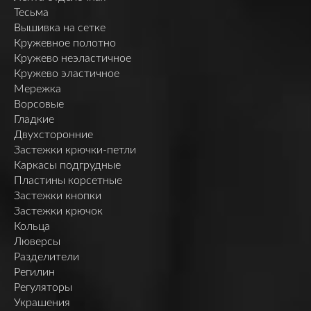
Тесьма
Вышивка на сетке
Кружевное полотно
Кружево неэластичное
Кружево эластичное
Мережка
Ворсовые
Гладкие
Двухсторонние
Застежки крючки-петли
Каркасы подгрудные
Пластины корсетные
Застежки кнопки
Застежки крючок
Кольца
Люверсы
Разделители
Регилин
Регуляторы
Украшения