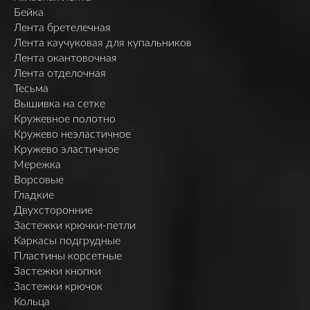
Бейка
Лента бретелечная
Лента каучуковая для купальников
Лента окантовочная
Лента отделочная
Тесьма
Вышивка на сетке
Кружевное полотно
Кружево неэластичное
Кружево эластичное
Мережка
Ворсовые
Гладкие
Двухсторонние
Застежки крючки-петли
Каркасы подгрудные
Пластины корсетные
Застежки кнопки
Застежки крючок
Кольца