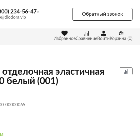
800) 234-56-47
Обратный звонок
p@diodora.vip
Избранное
Сравнение
Войти
Корзина (0)
 отделочная эластичная
0 белый (001)
 00-00000065
ии