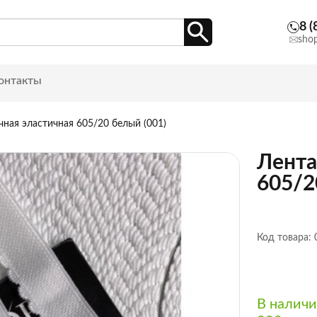
8 (
sho
онтакты
чная эластичная 605/20 белый (001)
Лента
605/2
Код товара:
В налич