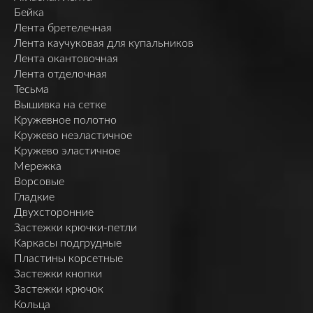
Бейка
Лента бретелечная
Лента каучуковая для купальников
Лента окантовочная
Лента отделочная
Тесьма
Вышивка на сетке
Кружевное полотно
Кружево неэластичное
Кружево эластичное
Мережка
Ворсовые
Гладкие
Двухсторонние
Застежки крючки-петли
Каркасы подгрудные
Пластины корсетные
Застежки кнопки
Застежки крючок
Кольца