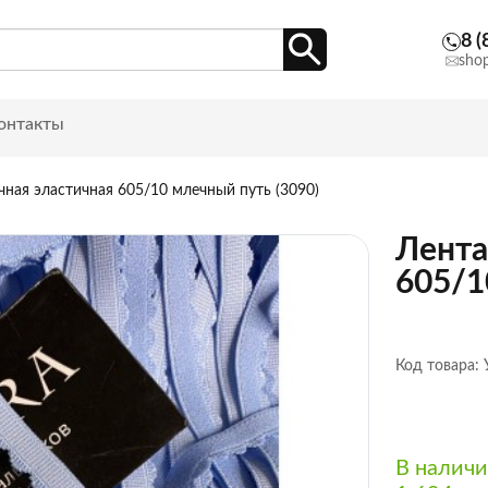
8 (
sho
онтакты
чная эластичная 605/10 млечный путь (3090)
Лента
605/1
Код товара:
В налич