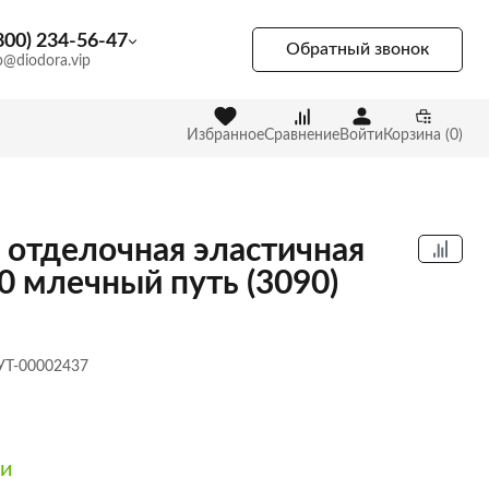
800) 234-56-47
Обратный звонок
p@diodora.vip
Избранное
Сравнение
Войти
Корзина (0)
 отделочная эластичная
0 млечный путь (3090)
 УТ-00002437
ии