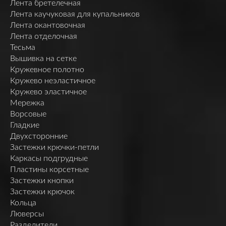
Лента бретелечная
Лента каучуковая для купальников
Лента окантовочная
Лента отделочная
Тесьма
Вышивка на сетке
Кружевное полотно
Кружево неэластичное
Кружево эластичное
Мережка
Ворсовые
Гладкие
Двухсторонние
Застежки крючки-петли
Каркасы подгрудные
Пластины корсетные
Застежки кнопки
Застежки крючок
Кольца
Люверсы
Разделители