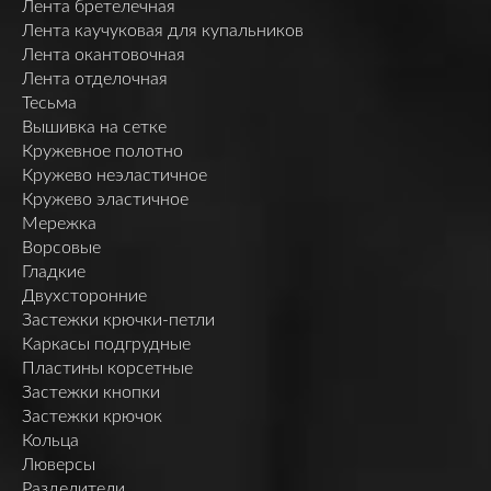
Лента бретелечная
Лента каучуковая для купальников
Лента окантовочная
Лента отделочная
Тесьма
Вышивка на сетке
Кружевное полотно
Кружево неэластичное
Кружево эластичное
Мережка
Ворсовые
Гладкие
Двухсторонние
Застежки крючки-петли
Каркасы подгрудные
Пластины корсетные
Застежки кнопки
Застежки крючок
Кольца
Люверсы
Разделители