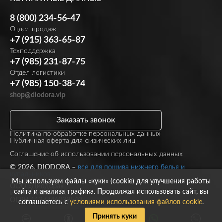
8 (800) 234-56-47
Отдел продаж
+7 (915) 363-65-87
Техподдержка
+7 (985) 231-87-75
Отдел логистики
+7 (985) 150-38-74
shop@diodora.vip
Заказать звонок
Политика по обработке персональных данных
Публичная оферта для физических лиц
Соглашение об использовании персональных данных
© 2026, DIODORA –
все для пошива нижнего белья и
купальников
Мы используем файлы «куки» (cookie) для улучшения работы
ООО «Диодора»
сайта и анализа трафика. Продолжая использовать сайт, вы
ИНН 7723860297
ОГРН 1137746039540
соглашаетесь с
условиями использования файлов cookie
.
Принять куки