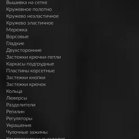
Вышивка на сетке
Кружевное полотно
Кружево неэластичное
Кружево эластичное
Мережка
Ворсовые
Гладкие
Двухсторонние
Застежки крючки-петли
Каркасы подгрудные
Пластины корсетные
Застежки кнопки
Застежки крючок
Кольца
Люверсы
Разделители
Регилин
Регуляторы
Украшения
Чулочные зажимы
Компрессионные изделия