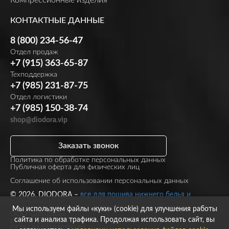
КОНТАКТНЫЕ ДАННЫЕ
8 (800) 234-56-47
Отдел продаж
+7 (915) 363-65-87
Техподдержка
+7 (985) 231-87-75
Отдел логистики
+7 (985) 150-38-74
shop@diodora.vip
Заказать звонок
Политика по обработке персональных данных
Публичная оферта для физических лиц
Соглашение об использовании персональных данных
© 2026, DIODORA –
все для пошива нижнего белья и
купальников
Мы используем файлы «куки» (cookie) для улучшения работы
ООО «Диодора»
сайта и анализа трафика. Продолжая использовать сайт, вы
ИНН 7723860297
ОГРН 1137746039540