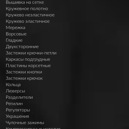
Вышивка на сетке
Кружевное полотно
Кружево неэластичное
Кружево эластичное
Мережка
Ворсовые
Гладкие
Двухсторонние
Застежки крючки-петли
Каркасы подгрудные
Пластины корсетные
Застежки кнопки
Застежки крючок
Кольца
Люверсы
Разделители
Регилин
Регуляторы
Украшения
Чулочные зажимы
Компрессионные изделия