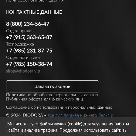
КОНТАКТНЫЕ ДАННЫЕ
8 (800) 234-56-47
Отдел продаж
+7 (915) 363-65-87
Техподдержка
+7 (985) 231-87-75
Отдел логистики
+7 (985) 150-38-74
shop@diodora.vip
Заказать звонок
Политика по обработке персональных данных
Публичная оферта для физических лиц
Соглашение об использовании персональных данных
© 2026, DIODORA –
все для пошива нижнего белья и
купальников
Мы используем файлы «куки» (cookie) для улучшения работы
ООО «Диодора»
сайта и анализа трафика. Продолжая использовать сайт, вы
ИНН 7723860297
ОГРН 1137746039540