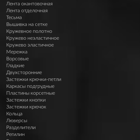
Лента окантовочная
Лента отделочная
Тесьма
Вышивка на сетке
Кружевное полотно
Кружево неэластичное
Кружево эластичное
Мережка
Ворсовые
Гладкие
Двухсторонние
Застежки крючки-петли
Каркасы подгрудные
Пластины корсетные
Застежки кнопки
Застежки крючок
Кольца
Люверсы
Разделители
Регилин