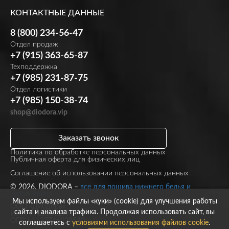
КОНТАКТНЫЕ ДАННЫЕ
8 (800) 234-56-47
Отдел продаж
+7 (915) 363-65-87
Техподдержка
+7 (985) 231-87-75
Отдел логистики
+7 (985) 150-38-74
shop@diodora.vip
Заказать звонок
Политика по обработке персональных данных
Публичная оферта для физических лиц
Соглашение об использовании персональных данных
© 2026, DIODORA –
все для пошива нижнего белья и
купальников
Мы используем файлы «куки» (cookie) для улучшения работы
ООО «Диодора»
сайта и анализа трафика. Продолжая использовать сайт, вы
ИНН 7723860297
ОГРН 1137746039540
соглашаетесь с
условиями использования файлов cookie
.