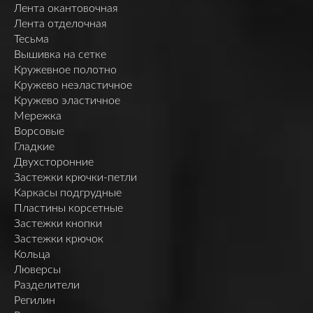
Лента окантовочная
Лента отделочная
Тесьма
Вышивка на сетке
Кружевное полотно
Кружево неэластичное
Кружево эластичное
Мережка
Ворсовые
Гладкие
Двухсторонние
Застежки крючки-петли
Каркасы подгрудные
Пластины корсетные
Застежки кнопки
Застежки крючок
Кольца
Люверсы
Разделители
Регилин