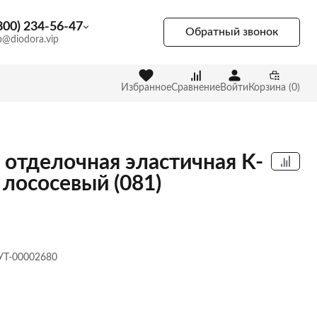
800) 234-56-47
Обратный звонок
p@diodora.vip
Избранное
Сравнение
Войти
Корзина (0)
 отделочная эластичная K-
 лососевый (081)
 УТ-00002680