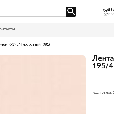
8 (
sho
онтакты
чная K-195/4 лососевый (081)
Лента
195/4
Код товара: