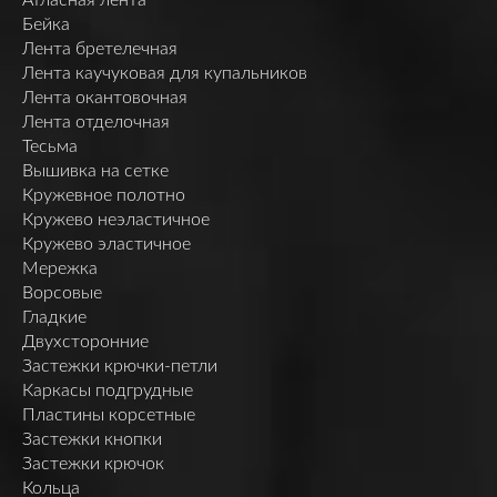
Бейка
Лента бретелечная
Лента каучуковая для купальников
Лента окантовочная
Лента отделочная
Тесьма
Вышивка на сетке
Кружевное полотно
Кружево неэластичное
Кружево эластичное
Мережка
Ворсовые
Гладкие
Двухсторонние
Застежки крючки-петли
Каркасы подгрудные
Пластины корсетные
Застежки кнопки
Застежки крючок
Кольца