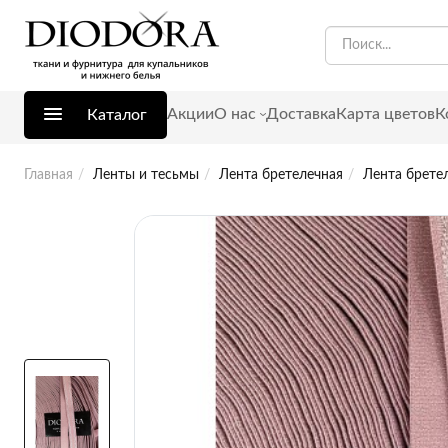
Акции
О нас
Доставка
Карта цветов
К
Каталог
Главная
Ленты и тесьмы
Лента бретелечная
Лента бретел