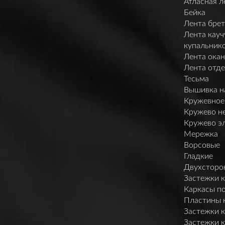
Атласная л
Бейка
Лента брет
Лента кауч
купальник
Лента ока
Лента отд
Тесьма
Вышивка н
Кружевное
Кружево н
Кружево э
Мережка
Ворсовые
Гладкие
Двухсторо
Застежки 
Каркасы п
Пластины 
Застежки 
Застежки 