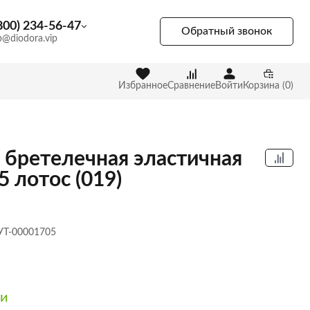
800) 234-56-47
Обратный звонок
p@diodora.vip
Избранное
Сравнение
Войти
Корзина (0)
 бретелечная эластичная
5 лотос (019)
 УТ-00001705
ии