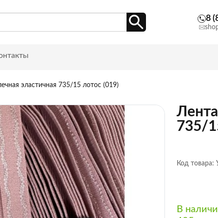
8 (
sho
онтакты
ечная эластичная 735/15 лотос (019)
Лента
735/1
Код товара:
В налич