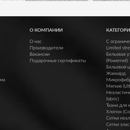
О КОМПАНИИ
КАТЕГОРИ
О нас
C огранич
Производители
Limited stre
Вакансии
Бельевая 
Подарочные сертификаты
(Powernet)
Бельевой 
Жаккард
мма
Микрофибра 
Мягкие (Ult
Неэластичн
fabric)
Ткани для 
Хлопок (Co
Сетки неэл
Сетки элас