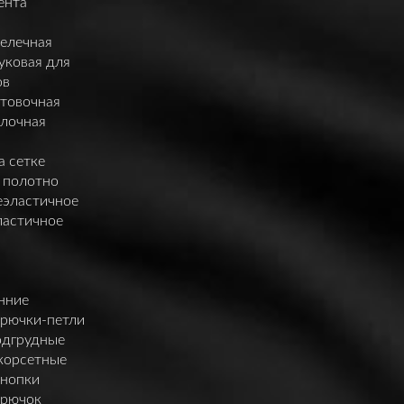
ента
елечная
уковая для
ов
нтовочная
елочная
а сетке
 полотно
еэластичное
ластичное
нние
крючки-петли
одгрудные
корсетные
кнопки
крючок