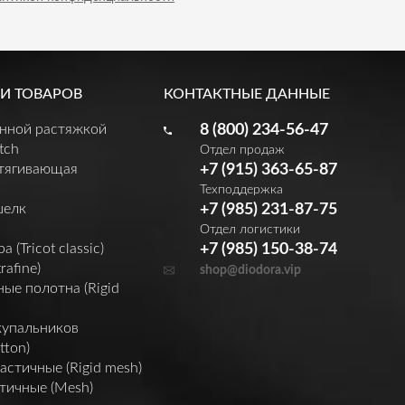
И ТОВАРОВ
КОНТАКТНЫЕ ДАННЫЕ
енной растяжкой
8 (800) 234-56-47
tch
Отдел продаж
утягивающая
+7 (915) 363-65-87
Техподдержка
шелк
+7 (985) 231-87-75
Отдел логистики
(Tricot classic)
+7 (985) 150-38-74
rafine)
shop@diodora.vip
ые полотна (Rigid
купальников
tton)
астичные (Rigid mesh)
тичные (Mesh)