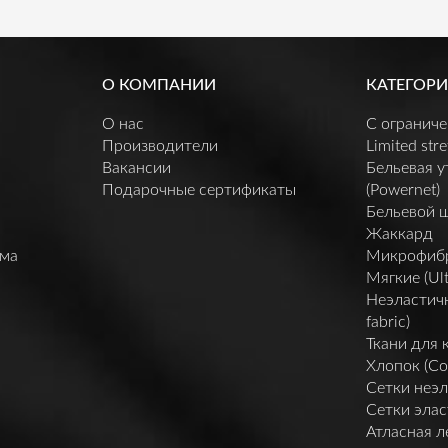
О КОМПАНИИ
КАТЕГОРИ
О нас
C огранич
Производители
Limited stre
Вакансии
Бельевая 
Подарочные сертификаты
(Powernet)
Бельевой 
Жаккард
мма
Микрофибра 
Мягкие (Ult
Неэластичн
fabric)
Ткани для 
Хлопок (Co
Сетки неэл
Сетки элас
Атласная л