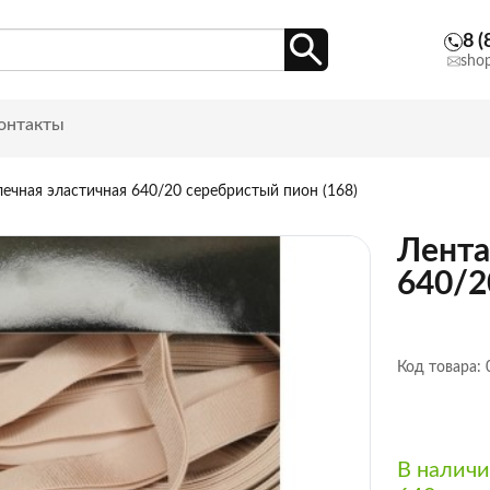
8 (
sho
онтакты
лечная эластичная 640/20 серебристый пион (168)
Лента
640/2
Код товара:
В налич