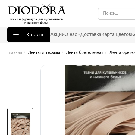
Акции
О нас
Доставка
Карта цветов
К
Каталог
Главная
Ленты и тесьмы
Лента бретелечная
Лента брете