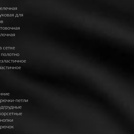
елечная
уковая для
ов
нтовочная
елочная
а сетке
 полотно
еэластичное
ластичное
нние
крючки-петли
одгрудные
корсетные
кнопки
крючок