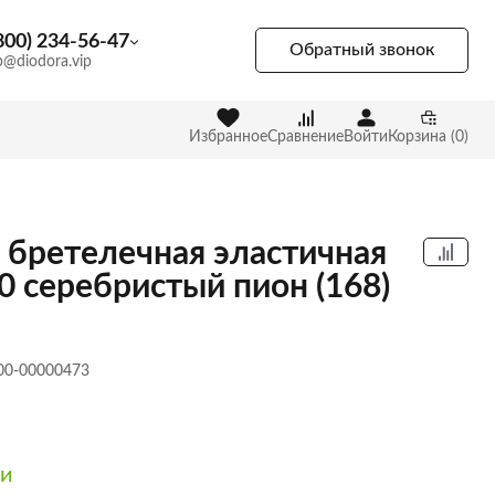
800) 234-56-47
Обратный звонок
p@diodora.vip
Избранное
Сравнение
Войти
Корзина (0)
 бретелечная эластичная
0 серебристый пион (168)
 00-00000473
ии