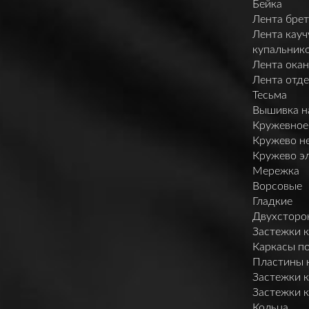
Бейка
Лента брет
Лента кауч
купальник
Лента ока
Лента отд
Тесьма
Вышивка н
Кружевное
Кружево н
Кружево э
Мережка
Ворсовые
Гладкие
Двухсторо
Застежки 
Каркасы п
Пластины 
Застежки 
Застежки 
Кольца