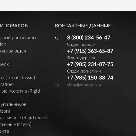
И ТОВАРОВ
КОНТАКТНЫЕ ДАННЫЕ
енной растяжкой
8 (800) 234-56-47
tch
Отдел продаж
утягивающая
+7 (915) 363-65-87
Техподдержка
шелк
+7 (985) 231-87-75
Отдел логистики
(Tricot classic)
+7 (985) 150-38-74
rafine)
shop@diodora.vip
ые полотна (Rigid
купальников
tton)
астичные (Rigid mesh)
тичные (Mesh)
ента