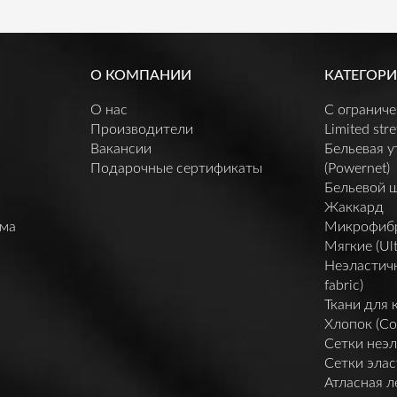
О КОМПАНИИ
КАТЕГОРИ
О нас
C огранич
Производители
Limited stre
Вакансии
Бельевая 
Подарочные сертификаты
(Powernet)
Бельевой 
Жаккард
мма
Микрофибра 
Мягкие (Ult
Неэластичн
fabric)
Ткани для 
Хлопок (Co
Сетки неэл
Сетки элас
Атласная л