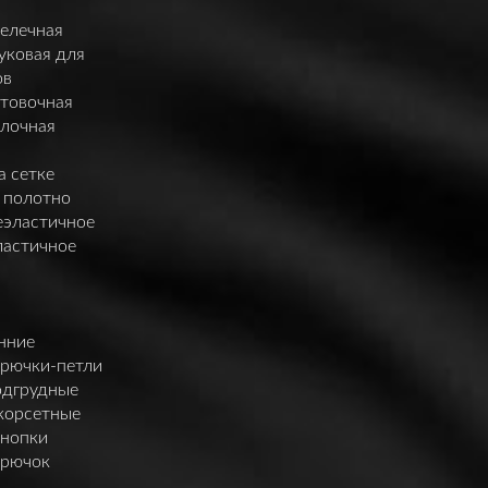
елечная
уковая для
ов
нтовочная
елочная
а сетке
 полотно
еэластичное
ластичное
нние
крючки-петли
одгрудные
корсетные
кнопки
крючок