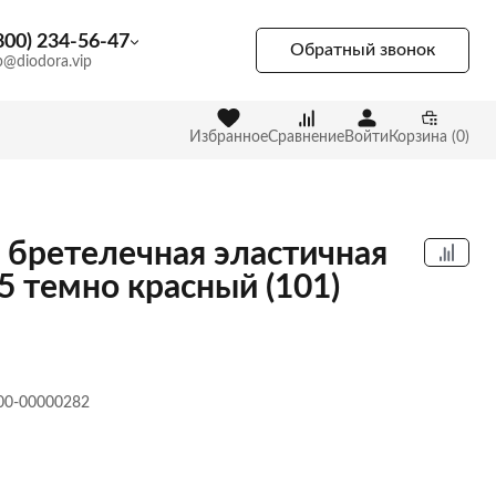
800) 234-56-47
Обратный звонок
p@diodora.vip
Избранное
Сравнение
Войти
Корзина (0)
 бретелечная эластичная
5 темно красный (101)
 00-00000282