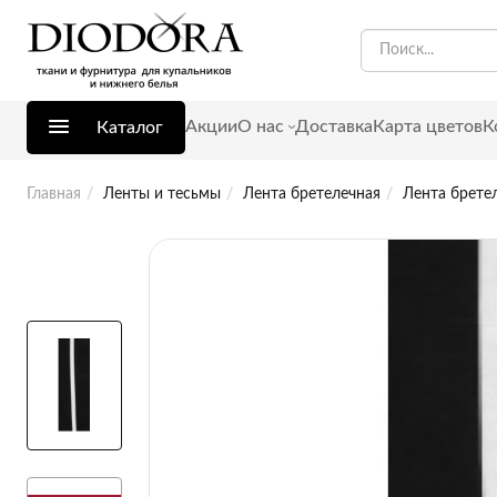
Акции
О нас
Доставка
Карта цветов
К
Каталог
Главная
Ленты и тесьмы
Лента бретелечная
Лента брете