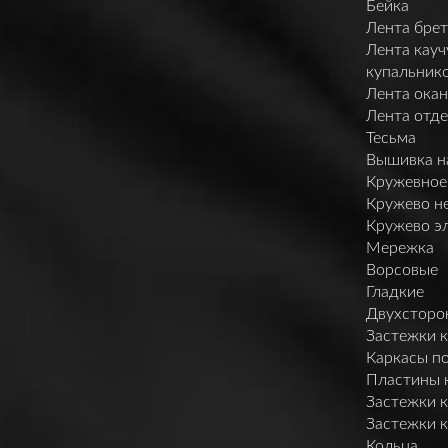
Бейка
Лента брет
Лента кауч
купальник
Лента ока
Лента отд
Тесьма
Вышивка н
Кружевное
Кружево н
Кружево э
Мережка
Ворсовые
Гладкие
Двухсторо
Застежки 
Каркасы п
Пластины 
Застежки 
Застежки 
Кольца