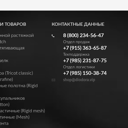
И ТОВАРОВ
КОНТАКТНЫЕ ДАННЫЕ
енной растяжкой
8 (800) 234-56-47
tch
Отдел продаж
утягивающая
+7 (915) 363-65-87
Техподдержка
шелк
+7 (985) 231-87-75
Отдел логистики
(Tricot classic)
+7 (985) 150-38-74
rafine)
shop@diodora.vip
ые полотна (Rigid
купальников
tton)
астичные (Rigid mesh)
тичные (Mesh)
ента