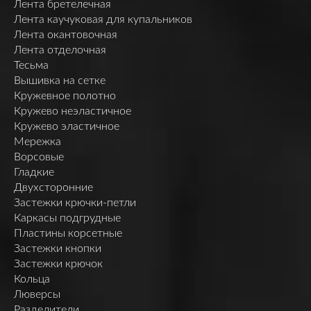
Лента бретелечная
Лента каучуковая для купальников
Лента окантовочная
Лента отделочная
Тесьма
Вышивка на сетке
Кружевное полотно
Кружево неэластичное
Кружево эластичное
Мережка
Ворсовые
Гладкие
Двухсторонние
Застежки крючки-петли
Каркасы подгрудные
Пластины корсетные
Застежки кнопки
Застежки крючок
Кольца
Люверсы
Разделители