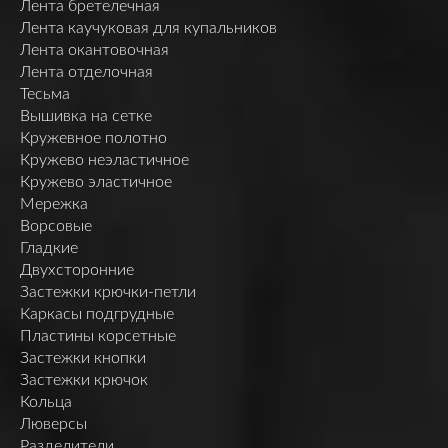
Лента бретелечная
Лента каучуковая для купальников
Лента окантовочная
Лента отделочная
Тесьма
Вышивка на сетке
Кружевное полотно
Кружево неэластичное
Кружево эластичное
Мережка
Ворсовые
Гладкие
Двухсторонние
Застежки крючки-петли
Каркасы подгрудные
Пластины корсетные
Застежки кнопки
Застежки крючок
Кольца
Люверсы
Разделители