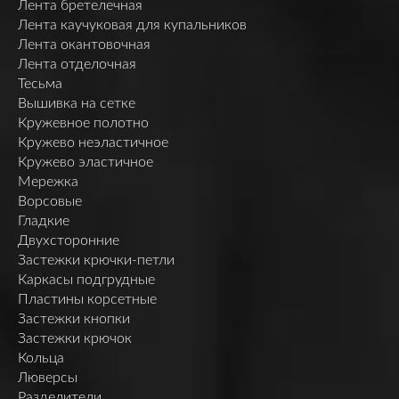
Лента бретелечная
Лента каучуковая для купальников
Лента окантовочная
Лента отделочная
Тесьма
Вышивка на сетке
Кружевное полотно
Кружево неэластичное
Кружево эластичное
Мережка
Ворсовые
Гладкие
Двухсторонние
Застежки крючки-петли
Каркасы подгрудные
Пластины корсетные
Застежки кнопки
Застежки крючок
Кольца
Люверсы
Разделители