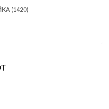
КА (1420)
ЮТ