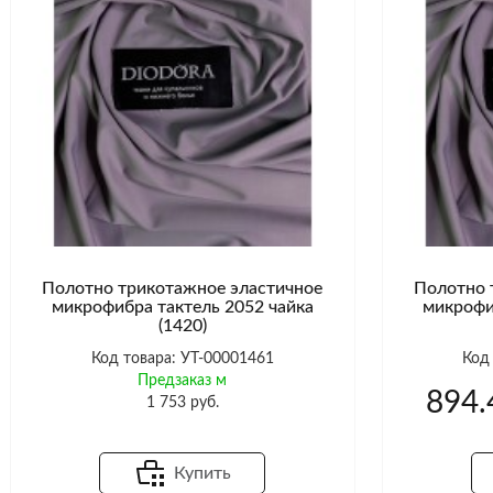
Полотно трикотажное эластичное
Полотно 
микрофибра тактель 2052 чайка
микрофи
(1420)
Код товара: УТ-00001461
Код
Предзаказ м
894.
1 753 руб.
Купить