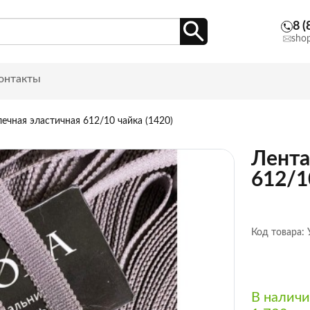
8 (
sho
онтакты
ечная эластичная 612/10 чайка (1420)
Лента
612/1
Код товара:
В налич