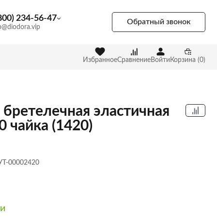
800) 234-56-47
Обратный звонок
p@diodora.vip
Избранное
Сравнение
Войти
Корзина (0)
 бретелечная эластичная
0 чайка (1420)
 УТ-00002420
ии